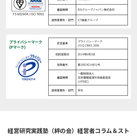
審査機関
BSIグループジャパン株式会社
FS 602604 / ISO 9001
適用事業所・部門
ICT推進グループ
プライバシーマーク
プライバシーマーク
認定基準
JIS Q 15001:2006
(Pマーク)
初回登録日
2014年9月3日
登録番号
第10824214(01)号
一般財団法人
審査機関
日本情報経済社会推進協会
(JIPDEC)
適用事業所・部門
全社
経営研究実践塾（絆の会）経営者コラム＆スト