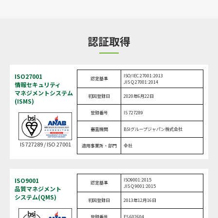
認証取得
ISO27001
ISO/IEC 27001:2013
認定基準
JIS Q 27001:2014
情報セキュリティ
マネジメントシステム
初回登録日
2020年6月22日
(ISMS)
登録番号
IS 727289
審査機関
BSIグループジャパン株式会社
IS 727289 / ISO 27001
適用事業所・部門
全社
ISO9001
ISO9001:2015
認定基準
JIS Q 9001:2015
品質マネジメント
システム(QMS)
初回登録日
2013年12月16日
登録番号
FS 602604